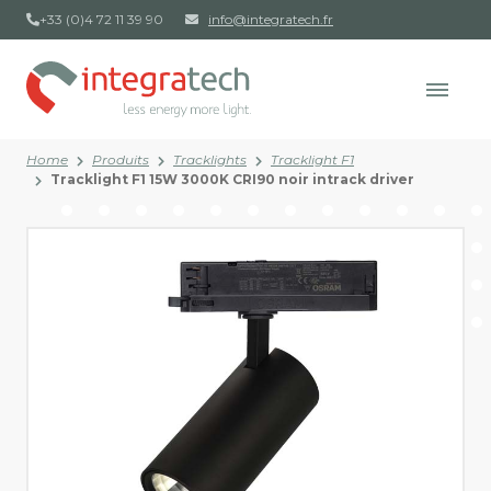
+33 (0)4 72 11 39 90
info@integratech.fr
Home
Produits
Tracklights
Tracklight F1
Tracklight F1 15W 3000K CRI90 noir intrack driver