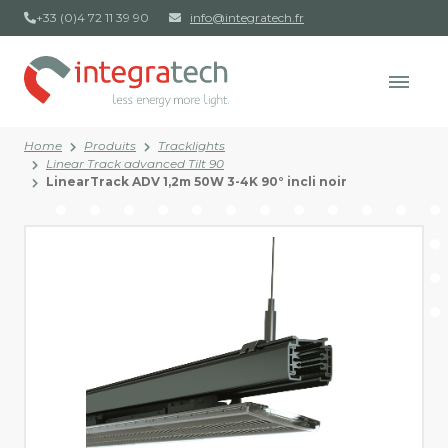
+33 (0)4 72 11 39 90
info@integratech.fr
Home
Produits
Tracklights
Linear Track advanced Tilt 90
LinearTrack ADV 1,2m 50W 3-4K 90° incli noir