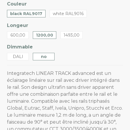
Couleur
black RAL9017
white RAL9016
Longeur
600,00
1200,00
1493,00
Dimmable
DALI
no
Integratech LINEAR TRACK advanced est un
éclairage linéaire sur rail avec driver intégré dans
le rail. Son design ultrafin sans driver apparent
offre une combinaison parfaite entre le rail et le
luminaire. Compatible avec les rails triphasés
Global, Eutrac, Staff, Ivela, Unipro, Stucchi et Erco.
Le luminaire mesure 1,2 m de long, a un angle de
faisceau de 90° et peut être incliné jusqu'à 30°,
un commutateur CCT 3000/3500/4000K et un