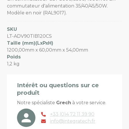
commutateur d'alimentation 35/40/45/50W.
Modèle en noir (RAL9017).
SKU
LT-ADV90TIB120CS
Taille (mm)(LxPxH)
1200,00mm x 60,00mm x 54,00mm
Poids
1,2 kg
Intérêt ou questions sur ce
produit
Notre spécialiste
Grech
à votre service.
+33 (0)4 72 11 39 90
info@integratech.fr