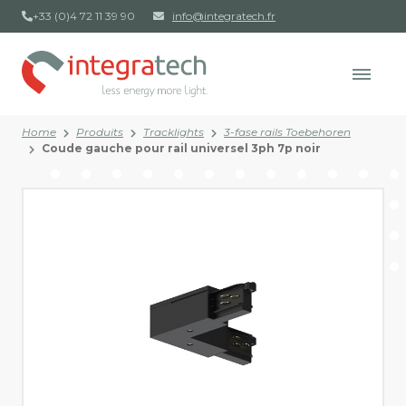
+33 (0)4 72 11 39 90
info@integratech.fr
Home
Produits
Tracklights
3-fase rails Toebehoren
Coude gauche pour rail universel 3ph 7p noir