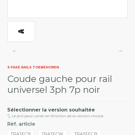
3-FASE RAILS TOEBEHOREN
Coude gauche pour rail
universel 3ph 7p noir
Sélectionner la version souhaitée
Le prix peut varier en fonction de la version choisie
Réf. article
TRA3FCB
TRA3FCW
TRA3FECB