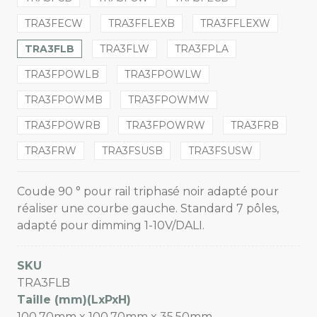
TRA3FECW
TRA3FFLEXB
TRA3FFLEXW
TRA3FLB
TRA3FLW
TRA3FPLA
TRA3FPOWLB
TRA3FPOWLW
TRA3FPOWMB
TRA3FPOWMW
TRA3FPOWRB
TRA3FPOWRW
TRA3FRB
TRA3FRW
TRA3FSUSB
TRA3FSUSW
Coude 90 ° pour rail triphasé noir adapté pour
réaliser une courbe gauche. Standard 7 pôles,
adapté pour dimming 1-10V/DALI.
SKU
TRA3FLB
Taille (mm)(LxPxH)
100,70mm x 100,70mm x 35,50mm