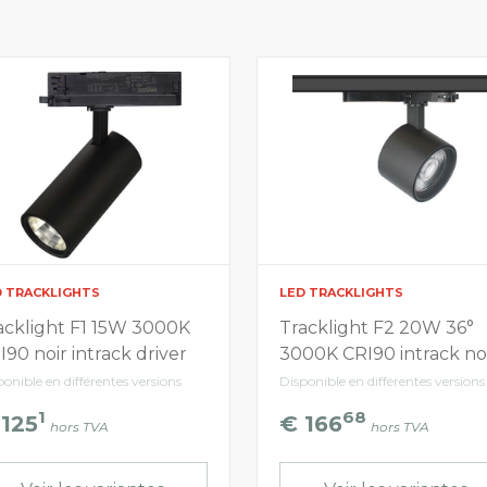
D TRACKLIGHTS
LED TRACKLIGHTS
acklight F1 15W 3000K
Tracklight F2 20W 36°
I90 noir intrack driver
3000K CRI90 intrack no
ponible en différentes versions
Disponible en différentes versions
1
68
 125
€ 166
hors TVA
hors TVA