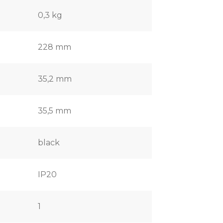
0,3 kg
228 mm
35,2 mm
35,5 mm
black
IP20
1