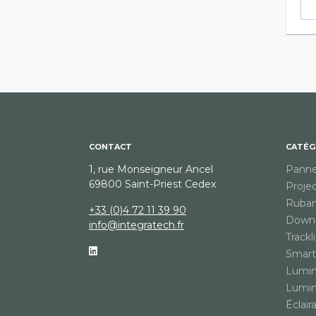
CONTACT
CATÉG
1, rue Monseigneur Ancel
Pann
69800 Saint-Priest Cedex
Proje
Ruban
+33 (0)4 72 11 39 90
Downl
info@integratech.fr
Trackl
Smart 
Lumin
Lumin
Éclair