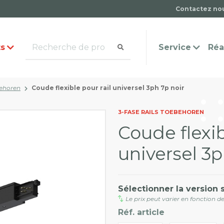
Contactez no
ts
Service
Réa
behoren
Coude flexible pour rail universel 3ph 7p noir
mande de catalogue
ntact
Questions fréquemmen
3-FASE RAILS TOEBEHOREN
posées
Coude flexib
universel 3p
Sélectionner la version 
Le prix peut varier en fonction de
Réf. article