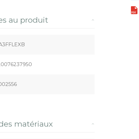
es au produit
A3FFLEXB
20076237950
002556
 des matériaux