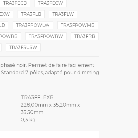
TRA3FECB
TRA3FECW
LEXW
TRA3FLB
TRA3FLW
LB
TRA3FPOWLW
TRA3FPOWMB
FPOWRB
TRA3FPOWRW
TRA3FRB
TRA3FSUSW
riphasé noir. Permet de faire facilement
. Standard 7 pôles, adapté pour dimming
TRA3FFLEXB
228,00mm x 35,20mm x
35,50mm
0,3 kg