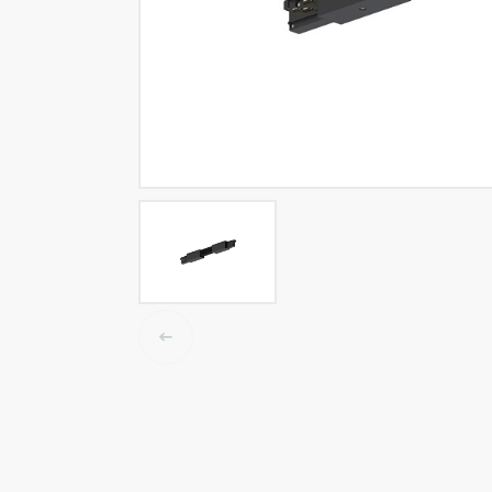
Tracklights
Smart light
Luminaires High Bay
Luminaire LED étanche
Éclairage plafonnier et mur
Éclairage public
Éclairage Linéaire
Accessoires électrique