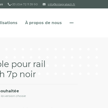
us
+33 (0)4 72 11 39 90
info@integratech.fr
lisations
À propos de nous
t
le pour rail
h 7p noir
souhaitée
 la version choisie