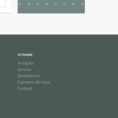
Voir les variantes
Voir 
SITEMAP
Produits
Service
Réalisations
À propos de nous
Contact