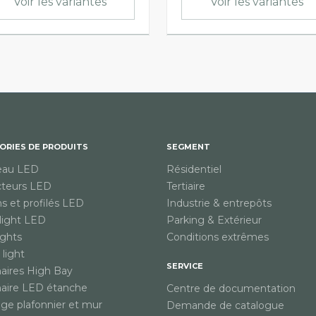
Voir les variantes
Voir les variantes
ORIES DE PRODUITS
SEGMENT
eau LED
Résidentiel
cteurs LED
Tertiaire
s et profilés LED
Industrie & entrepôts
ight LED
Parking & Extérieur
ights
Conditions extrêmes
light
SERVICE
aires High Bay
aire LED étanche
Centre de documentation
age plafonnier et mur
Demande de catalogue