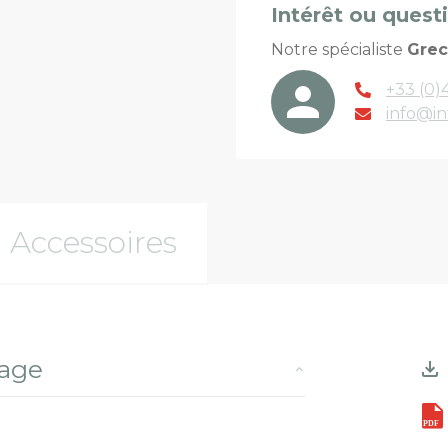
Intérêt ou quest
Notre spécialiste
Gre
+33 (0)4
info@in
Accessoires
rage