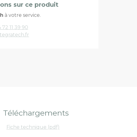
ions sur ce produit
ch
à votre service.
 72 11 39 90
tegratech.fr
Téléchargements
Fiche technique (pdf)