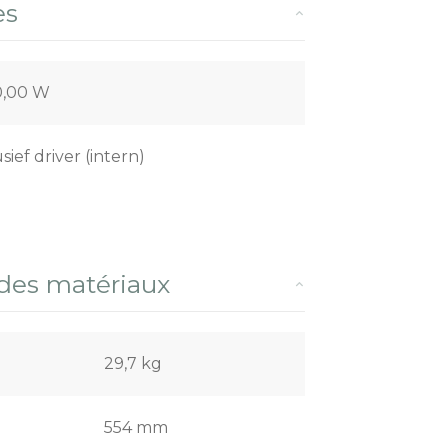
es
0,00 W
usief driver (intern)
 des matériaux
29,7 kg
554 mm