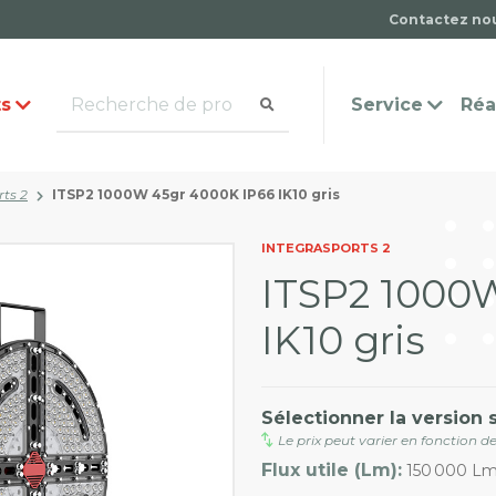
Contactez no
ts
Service
Réa
rts 2
ITSP2 1000W 45gr 4000K IP66 IK10 gris
mande de catalogue
ntact
Questions fréquemmen
INTEGRASPORTS 2
posées
ITSP2 1000
IK10 gris
Sélectionner la version 
Le prix peut varier en fonction de
Flux utile (Lm):
150 000 L