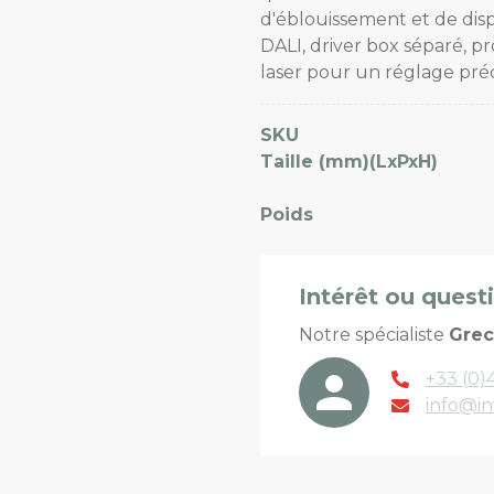
d'éblouissement et de disp
DALI, driver box séparé, pro
laser pour un réglage préc
SKU
Taille (mm)(LxPxH)
Poids
Intérêt ou quest
Notre spécialiste
Gre
+33 (0)4
info@in