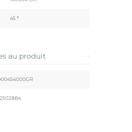
45 °
es au produit
000454000GR
2502884