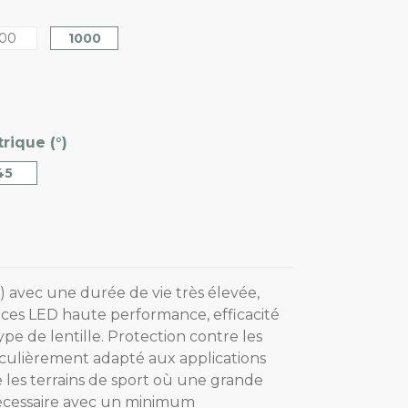
00
1000
rique (°)
45
5) avec une durée de vie très élevée,
uces LED haute performance, efficacité
pe de lentille. Protection contre les
iculièrement adapté aux applications
les terrains de sport où une grande
nécessaire avec un minimum