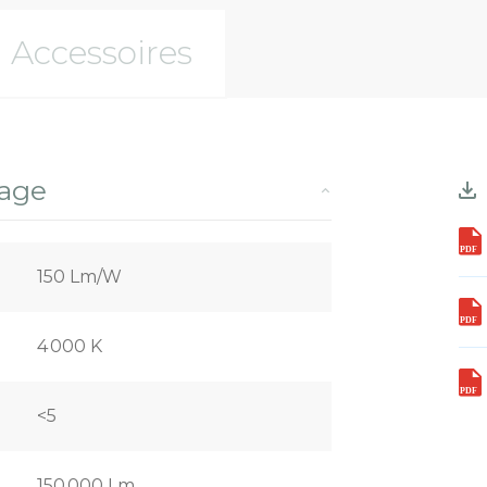
Accessoires
rage
150 Lm/W
4 000 K
<5
150 000 Lm