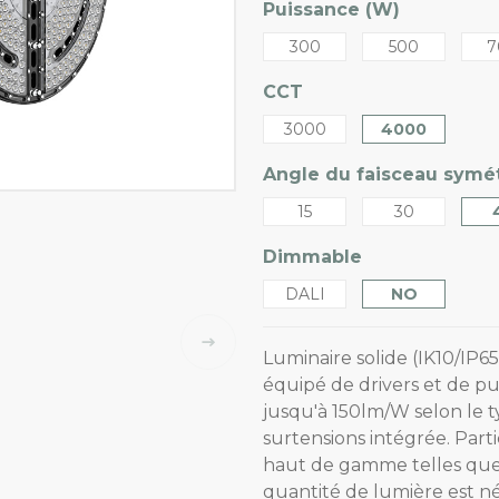
Puissance (W)
300
500
7
CCT
3000
4000
Angle du faisceau symét
15
30
Dimmable
DALI
NO
Luminaire solide (IK10/IP6
équipé de drivers et de p
jusqu'à 150lm/W selon le ty
surtensions intégrée. Part
haut de gamme telles que 
quantité de lumière est 