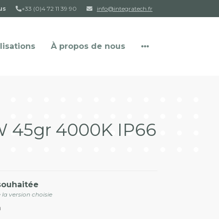
us
+33 (0)4 72 11 39 90
info@integratech.fr
lisations
À propos de nous
t
W 45gr 4000K IP66
souhaitée
 la version choisie
m