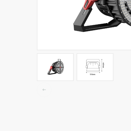
Tracklights
Smart light
Luminaires High Bay
Luminaire LED étanche
Éclairage plafonnier et mur
Éclairage public
Éclairage Linéaire
Accessoires électrique