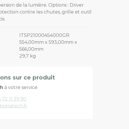
ersion de la lumière. Options : Driver
tection contre les chutes, grille et outil
is.
ITSP21000454000GR
554,00mm x 593,00mm x
566,00mm
29,7 kg
ions sur ce produit
ch
à votre service.
 72 11 39 90
tegratech.fr