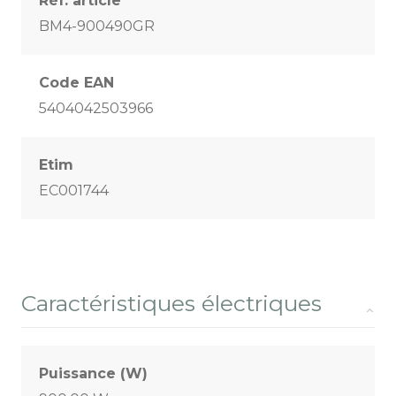
Réf. article
BM4-900490GR
Code EAN
5404042503966
Etim
EC001744
Caractéristiques électriques
Puissance (W)