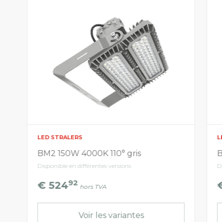
LED STRALERS
L
BM2 150W 4000K 110° gris
B
Disponible en différentes versions
D
92
€ 524
hors TVA
Voir les variantes