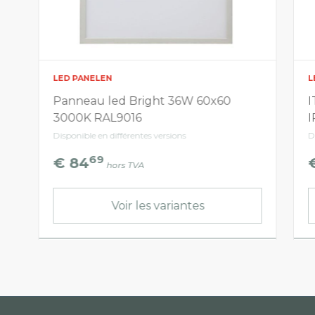
LED PANELEN
L
Panneau led Bright 36W 60x60
I
3000K RAL9016
I
Disponible en différentes versions
D
69
€ 84
hors TVA
Voir les variantes