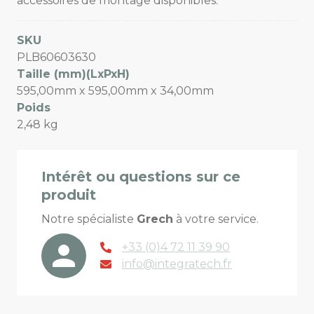
accessoires de montage disponibles.
SKU
PLB60603630
Taille (mm)(LxPxH)
595,00mm x 595,00mm x 34,00mm
Poids
2,48 kg
Intérêt ou questions sur ce
produit
Notre spécialiste
Grech
à votre service.
+33 (0)4 72 11 39 90
info@integratech.fr