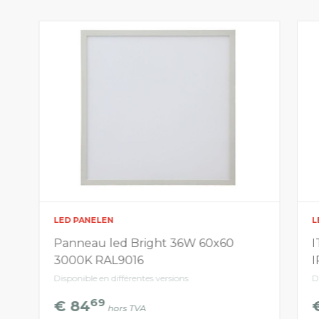
LED PANELEN
L
Panneau led Bright 36W 60x60
I
3000K RAL9016
I
Disponible en différentes versions
D
69
€ 84
hors TVA