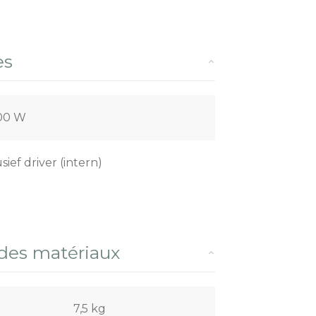
es
,00 W
usief driver (intern)
 des matériaux
7,5 kg