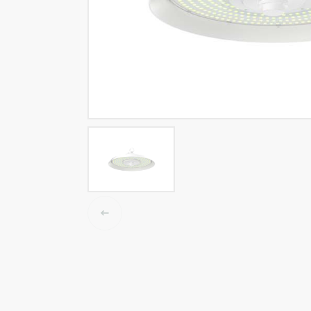
Tracklights
Smart light
Luminaires High Bay
Luminaire LED étanche
Éclairage plafonnier et mur
Éclairage public
Éclairage Linéaire
Accessoires électrique