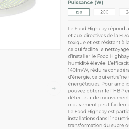
Puissance (W)
150
200
2
Le Food Highbay répond au
et aux directives de la FD
toxique et est résistant à 
ce qui facilite le nettoyag
d’installer le Food Highb
humidité élevée. L’efficaci
140lm/W, réduira considé
d'énergie, ce qui entraîne
énergétiques. Pour améliore
pouvez obtenir le FHBP en
détecteur de mouvement o
mouvement peut facilemen
Le Food Highbay est parti
installations dans l’industr
transformation du sucre ou 