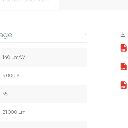
rage
140 Lm/W
4 000 K
<5
21 000 Lm