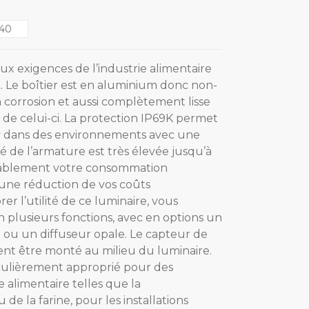
40
x exigences de l’industrie alimentaire
A. Le boîtier est en aluminium donc non-
la corrosion et aussi complètement lisse
e de celui-ci. La protection IP69K permet
ay dans des environnements avec une
té de l’armature est très élevée jusqu’à
rablement votre consommation
 une réduction de vos coûts
r l’utilité de ce luminaire, vous
 plusieurs fonctions, avec en options un
u un diffuseur opale. Le capteur de
t être monté au milieu du luminaire.
culièrement approprié pour des
ie alimentaire telles que la
de la farine, pour les installations