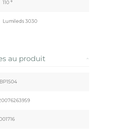
110 °
Lumileds 3030
es au produit
BP1504
20076263959
001716