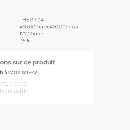
FHBP1504
460,00mm x 460,00mm x
177,00mm
7,5 kg
ions sur ce produit
ch
à votre service.
 72 11 39 90
tegratech.fr