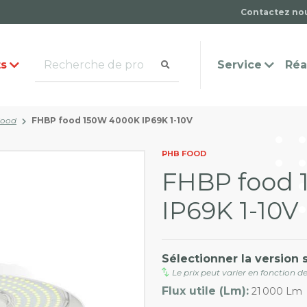
Contactez no
ts
Service
Réa
Food
FHBP food 150W 4000K IP69K 1-10V
mande de catalogue
ntact
Questions fréquemmen
PHB FOOD
posées
FHBP food 
IP69K 1-10V
Sélectionner la version 
Le prix peut varier en fonction de
Flux utile (Lm):
21 000 Lm