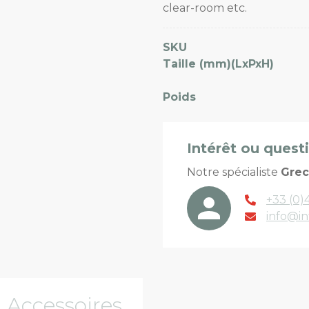
clear-room etc.
SKU
Taille (mm)(LxPxH)
Poids
Intérêt ou quest
Notre spécialiste
Gre
+33 (0)4
info@in
Accessoires