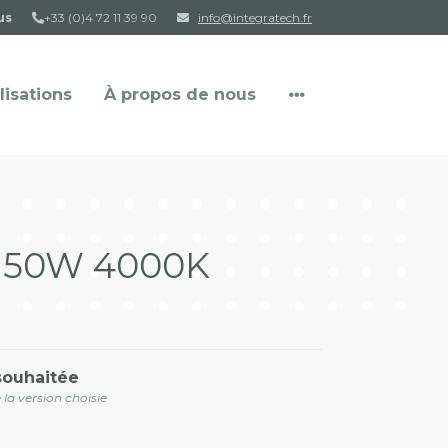
us
+33 (0)4 72 11 39 90
info@integratech.fr
lisations
À propos de nous
t
150W 4000K
souhaitée
 la version choisie