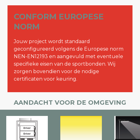
CONFORM EUROPESE
NORM
Jouw project wordt standaard
geconfigureerd volgens de Europese norm
NEN-EN12193 en aangevuld met eventuele
specifieke eisen van de sportbonden. Wij
zorgen bovendien voor de nodige
certificaten voor keuring.
AANDACHT VOOR DE OMGEVING