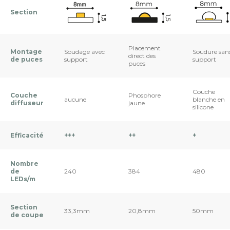
Section
Placement
Montage
Soudage avec
Soudure san
direct des
de puces
support
support
puces
Couche
Couche
Phosphore
aucune
blanche en
diffuseur
jaune
silicone
Efficacité
+++
++
+
Nombre
de
240
384
480
LEDs/m
Section
33,3mm
20,8mm
50mm
de coupe