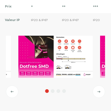
Prix
+
++
+
+
+
Valeur IP
IP20 & IP67
IP20 & IP67
IP20