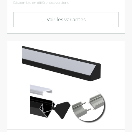
Disponible en différentes versions
Buiten
Binnen
Voir les variantes
Non-dimmable
Binnen
Buiten
LED-Profilés
Encastré
Apparent
Commandes
Câblée