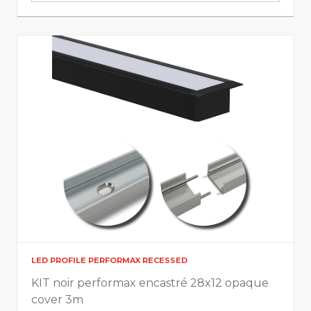
RGBTW Performance/Advanced
Monocolor Tunable White Performance/Advanced
RGB Monocolor Advanced Red/Green/Blue
Digital
RGB Digital Performance
Grandes longueurs
LED strips performance long 12m - 24V
LED strips performance long 20m - 48V
LED strips performance long 50m - 48V
LED PROFILE PERFORMAX RECESSED
Alimentations
KIT noir performax encastré 28x12 opaque
cover 3m
Dimmable